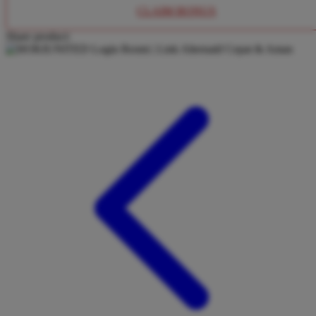
Twistshake
CLAIM BONUS
TY Toys
Share product:
U
V
Veja
Vitaflow
Vtech
W
Waterland
Wellness
X