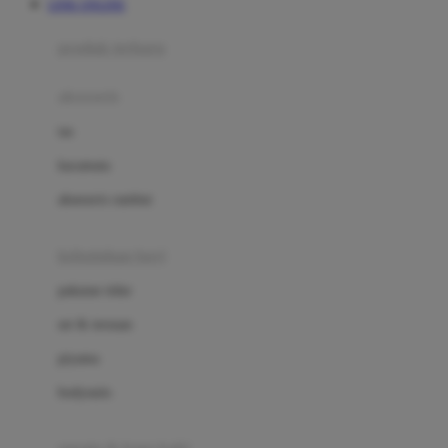
LINK ONLINE
Azetabio
produk terbaru
B
aksesoris
Baabaasheepz
tas
Babiators
kacamata
Baby Dove
aksesoris rambut
Baby Jogger
Baby Rovega
kebutuhan bayi
Babybee
pakaian tidur
Banana Boat
set & terusan
Banz
piyama
Barbie
bodysuits
Beaba
Beauty Barn