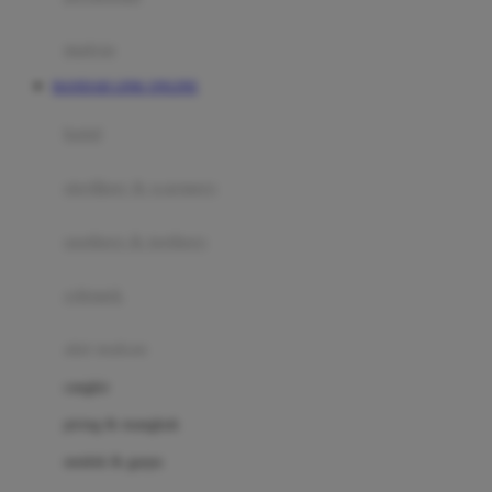
Happy Tummy
Hauck
matras
Havaianas
BANDAR LINK ONLINE
Hegen
botol
Hot Wheels
sterilizer & warmers
Hybrid
soothers & teethers
I
Inlacta DHA
celemek
Interlac
alat makan
Ivenet
cangkir
J
piring & mangkuk
Jack N Jill
sendok & garpu
Joie