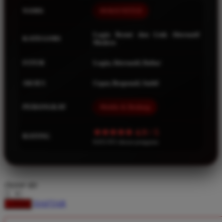
Squishmallows
NAMA
HOKIUNITED
Starbooks
Login Resmi dan Link Alternatif
Stick-O
KATEGORI
Modern
Stokke
FITUR
Login, Alternatif, Daftar
Sudocrem
AKSES
Cepat, Responsif, Stabil
Sumimo
Sunnylife
PERANGKAT
Mobile & Desktop
Sun-Staches
★★★★★ 4.9 / 5
RATING
Swimava
8.651.951 ulasan pengguna
T
Tommee Tippee
choose qty
Trunki
DAFTAR
LOGIN
Tutti Bambini