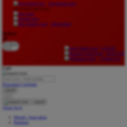
download apps
download app from:
Oh Ma Grain
Okiedog
gift registry
P
Bahasa
ID
Peachy
LOGIN
Phil & Ted's
DAFTAR
Contact Us
Philips Avent
Cari
Pigeon
Playgro
Pencarian Lanjutan
cancel
Poled Global
Cari
Ponycycle
cancel
Akun Saya
Puma
Masuk / buat akun
Pureats
Bantuan