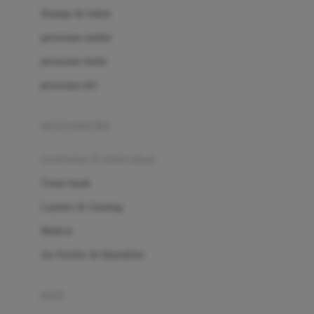
London Taxi
Shampo & Sabun
Love To Dream
perawatan rambut
perawatan mulut
M
perawatan diri
Magformers
Mama's Choice
perawatan ibu
Mamas&Papas
kesehatan & kebersihan
Mamaway
Tissue basah
Maxi Cosi
Laundry & Cleaning
Megabloks
Medical
Micro
Air Purifier & Humidifier
MiDeer
Mimi & Lula
potty
Mini Monkey