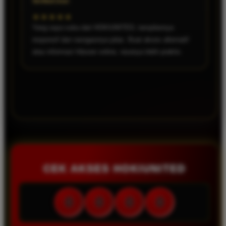
Verified User
CEK AKSES HOKIUNITED
0
0
0
0