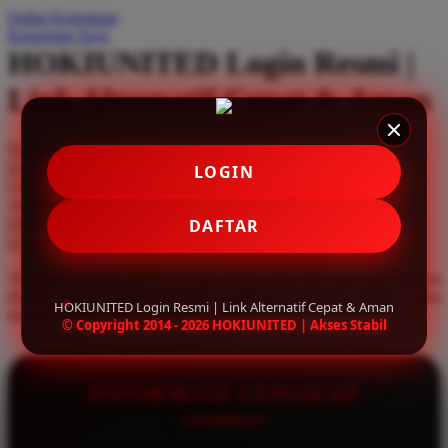
Daftar Keinginan
Q
Keranjang Saya
HOKIUNITED Login Resmi |
QV Baby
Link Alternatif Cepat & Aman
R
Real Shades
Serendah
Rp 10
Bonus Spesial
Respons Cepat
-
Akses Prioritas
LOGIN
Red Castle
Use Installment Options from
.
Laarn more
Available for :
Ribbon Madness
DAFTAR
home delivery
store pickup
S
Temukan HOKIUNITED login resmi dan link alternatif terbaru
Sebamed
dengan akses cepat, tampilan responsif, navigasi ringan, serta
HOKIUNITED Login Resmi | Link Alternatif Cepat & Aman
layanan online yang praktis setiap hari.
Silver Cross
© Copyright 2014 - 2026 HOKIUNITED | Akses Stabil
Simply Idea
Skip Hop
INFORMASI LENGKAP
Spectra