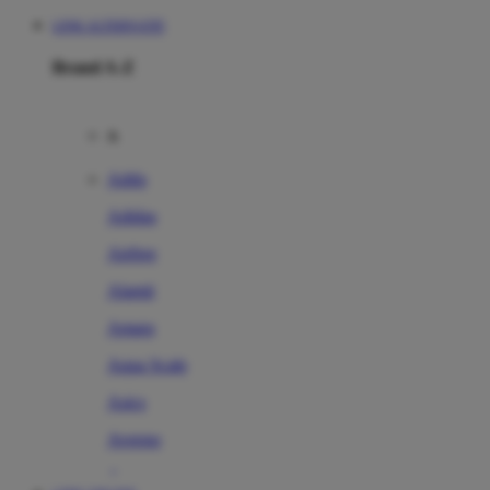
LINK ALTERNATIF
Brand A-Z
A
Addo
Adidas
Airfree
Alamii
Amara
Aqua Scale
Asics
Aveeno
Awan