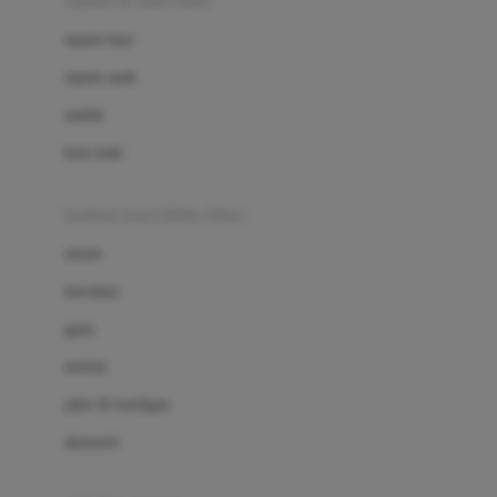
sepatu & kaus kaki
Bio Oil
sepatu bayi
Biolane
sepatu anak
Bite Fighters
sandal
Bizzi Growin
kaus kaki
Blackmores
fashion bayi (0bln-3thn)
Blooming Marvellous
atasan
Bonnels
bawahan
Bravado
gaun
Bruder
setelan
Brush Baby
jaket & kardigan
Buds Organics
aksesoris
Bugaboo
Buggygear